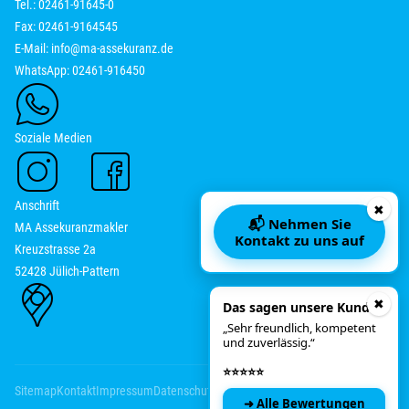
Tel.: 02461-91645-0
Fax: 02461-9164545
E-Mail:
info@ma-assekuranz.de
WhatsApp: 02461-916450
Soziale Medien
Anschrift
✖
📬 Nehmen Sie
MA Assekuranzmakler
Kontakt zu uns auf
Kreuzstrasse 2a
52428 Jülich-Pattern
📞
Rückruf bitte
✖
Das sagen unsere Kunden
„Sehr freundlich, kompetent
und zuverlässig.“
📅
Onlinetermin
⭐⭐⭐⭐⭐
Sitemap
Kontakt
Impressum
Datenschutz
⚙️
Self‑Service
➜ Alle Bewertungen