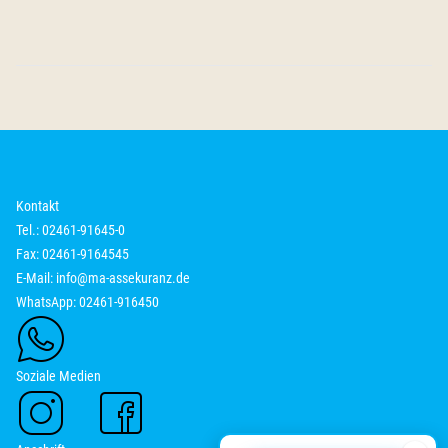
Kontakt
Tel.: 02461-91645-0
Fax: 02461-9164545
E-Mail:
info@ma-assekuranz.de
WhatsApp: 02461-916450
Soziale Medien